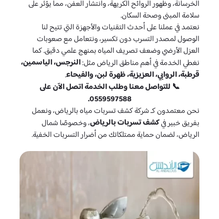
الخرسانة، وظهور الروائح الكريهة، وانتشار العفن، مما يؤثر على
سلامة المبنى وصحة السكان.
نعتمد في عملنا على أحدث التقنيات والأجهزة التي تتيح لنا
الوصول لمصدر التسرب دون تكسير، ونتعامل مع صعوبات
العزل الأرضي وضعف تصريف المياه بمنهج علمي دقيق. كما
النرجس، الياسمين،
نغطي الخدمة في أهم مناطق الرياض مثل:
قرطبة، الروابي، العزيزية، ظهرة لبن، والفيحاء
.
📞 للتواصل معنا وطلب الخدمة اتصل الآن على
0559597588.
نحن معتمدون كـ شركة كشف تسربات مياه بالرياض، ونعمل
كشف تسربات بالرياض
بفريق خبير في
، وخصوصًا شمال
الرياض، لضمان حماية ممتلكاتك من أضرار التسربات الخفية.