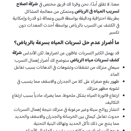
شركة اصلاح
معنا، لا تقلق أبدًا، نحن وفرنا لك فريق مختص في
تسريب المياه فى الرياض
ومتمكن من معالجة المشاكل
بطريقة احترافية ودقيقة بواسطة فنيين وعمالة ذو قدرة وإمكانية
في الكشف عن التسرب بالرياض بواسطة أحدث المعدات دون
تكسير.
ما أضرار عدم حل تسربات المياه بسرعة بالرياض؟
شركة
قد يهمل الكثير التسربات غافلون عن اضرارها، لكن الأندلس
كشف تسربات مياه الرياض
ستوضح لك أضرار إهمال التسرب:
سيعاني منزلك من تشققات وتشوهات في الدهانات بسبب تفاعل
الماء.
ظهور بقع صفراء على كلا من الجدران والاسقف مما يتسبب في
تشويه مظهر منزلك.
ارتفاع فاتورة المياه بشكل ملحوظ، مما يضرك مادياً بسبب ارتفاع
التكاليف.
انتشار روائح سيئة وغير مرغوبة في منزلك نتيجة إهمال التسربات.
حدوث تفاعل كيمائي بين الخرسانة والجدران والاسقف والحديد
مما ينتج عن ذلك تآكل الحديد وتهالك البنية التحتية.
خروج السيراميك عن مكانه بسبب تسرب الماء الي الأجزاء