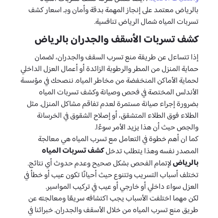
بالرياض معتمد على إنجاز المهمة بدقة وأمان وبـ اسعار كشف
تسربات المياه شمال الرياض تنافسية.
كشف تسربات الأسقف والجدران بالرياض
إذا تتساءل عن طريقة منع تسرب السقف والجدران، لضمان
حماية المنزل من المطر والرطوبة الزائدة أو أعمال العزل الداخلي
لحماية الأماكن المنخفضة من مخاطر المياه. ننصحك في مؤسسة
الأندلس المختصة في فحص وصيانة وكشف تسربات المياه
بضرورة إجراء صيانة مستمرة لعدم تفاقم مشاكل المنزل. مثل
الطلاء فوق الطلاء المتشقق، أو إصلاح الشقوق في الخرسانة
والجص حيث أن هذا يزيد الأمر سوءًا.
كما ان أهم خطوة في التعامل مع تسرب المياه هي معالجة
كشف تسربات المياه
المصدر نفسه وهذا يتطلب تدخل
بالرياض
لإتمام الفحص بشكل صحيح وعدم حدوث أي نتائج.
تختلف أسباب التسريب وتتنوع حيث أحيانًا تكون عيب أو خطأ في
العزل سواء داخلي أو خارجي أو عيب في تركيب المواسير.
لكن مهما اختلفت الأسباب يجب اكتشافه سريعًا ومعالجته عن
طريق منع تسرب المياه من خلال الأسقف والجدران. خبرائنا في