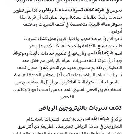
شركة كشف تسربات المياه بالرياض عمالة فلبينية (قريبًا)
شركة كشف تسربات مياه بالرياض
نحرص في
دائمًا على تطوير
خدماتنا وتلبية تطلعات عملائنا، ولهذا نعلن لكم أن قريبًا جدًا
سنوفر عمالة فلبينية متخصصة في كشف التسربات بمختلف
أنواعها.
نحن الآن في مرحلة تجهيز واختيار فريق عمل كشف تسربات
فلبينيين يتمتع بالكفاءة والخبرة العالية، ليكون على قدر
شركة الأندلس
اسم
وتاريخها في تقديم خدمات دقيقة وموثوقة.
نهدف في شركة كشف تسربات المياه بالرياض من خلال هذه
الخطوة إلى تقديم مستوى جديد من الاحترافية في مجال كشف
تسربات المياه بالرياض، بما يواكب أعلى معايير الجودة العالمية.
تابعونا خلال الفترة المقبلة لتكونوا من أوائل المستفيدين من
خدمات فريق العمل الفلبيني المدرب على أحدث أجهزة وتقنيات
الفحص.
كشف تسربات بالنيتروجين الرياض
شركة الأندلس
نوفر في
خدمة كشف التسربات باستخدام
النيتروجين في مدينة الرياض. تعتبر هذه الطريقة من أكثر طرق
كشف التسرب فعالية للكشف عن التسربات في المواسير والخزانات