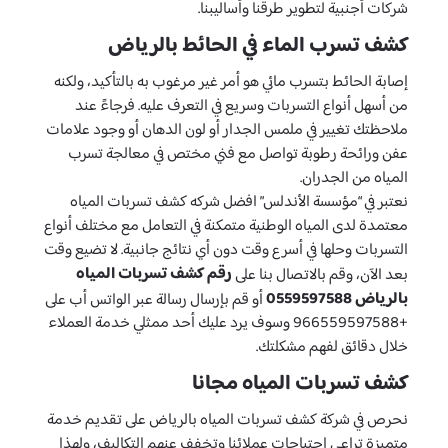
شركات أجنبية لتطوير طرقنا وأساليبنا.
كشف تسرب الماء في الحائط بالرياض
إصابة الحائط بتسرب مائي هو أمر غير مرغوب به بالتأكيد، ولكنه
من أسهل أنواع التسربات وسريع في التعرف عليه. فرجاءً عند
ملاحظتك تغيير في ملمس الجدار أو لون الدهان أو وجود علامات
عفن ورائحة رطوبة تواصل مع فني مختص في معالجة تسرب
المياه من الجدران.
نعتبر في “مؤسسة الأندلس” افضل شركه كشف تسربات المياه
معتمدة لدى المياه الوطنية متمكنة في التعامل مع مختلف أنواع
التسربات وحلها في أسرع وقت دون أي نتائج جانبية. لا تضيع وقت
رقم كشف تسربات المياه
بعد الآن، وقم بالاتصال بنا على
بالرياض 0559597588
أو قم بإرسال رسالة عبر الواتس أب على
+966559597588 وسوف يرد عليك أحد ممثلي خدمة العملاء
خلال دقائق لفهم مشكلتك.
كشف تسربات المياه مجانا
نحرص في شركة كشف تسربات المياه بالرياض على تقديم خدمة
متميزة تراعي احتياجات عملائنا وتخفف عنهم التكاليف، ولهذا