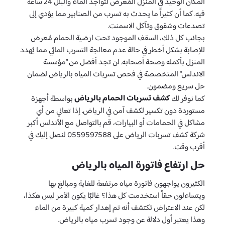
المكان الوحيد في المنزل المُعرض لتواجد الماء والبلل 24 ساعة
فيه. كما أن كثيراً ما يحدث به تسرب من الصنابير مما يؤدي إلى
تصدعات وشقوق وتآكل الاسمنت.
بجانب كل ذلك، السقف الموجود تحت ارضية الحمام مُعرض
للإصابة بشكل أخطر في حالة عدم معالجة التسرب المائي مما يُهدد
المنزل بأكمله وصحة أصحابه. لن تجد أفضل من “مؤسسة
الاندلس” المتخصصة في فحص تسربات المياه بالرياض لضمان
حل سريع ومضمون.
كشف تسربات الحمام بالرياض
كما نوفر لك
بواسطة أجهزة
مستوردة دون تكسير لكشف آمن في الرياض. إذا تعاني من أي
مشاكل في الحمامات أو البيارات، قم بالتواصل مع الأندلس أكبر
شركة كشف تسربات الرياض على 0559597588 لنصل إليك في
أقرب وقت.
حل ارتفاع فاتورة المياه بالرياض
الكثيرون يواجهون فاتورة مياه مرتفعة للغاية ومبالغ بها
ويتساءلون حقاً استخدمت كل هذا؟ غالبًا يكون الأمر ليس هكذا،
لكن عند الاعتراض تكتشف أنه تم إهدار كمية كبيرة من الماء
وهذا يعتبر أول دلالة عن وجود تسرب مياه بالرياض.