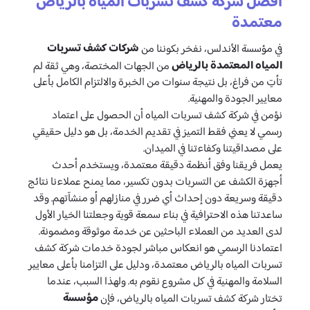
أفضل شركة كشف تسربات المياه بالرياض
معتمدة
شركات كشف تسربات
في مؤسسة الأندلس، نفخر بكوننا من
المياه المعتمدة بالرياض
من الجهات المختصة، وهي ثقة لم
تأتِ من فراغ، بل نتيجة سنوات من الخبرة والالتزام الكامل بأعلى
معايير الجودة والمهنية.
نؤمن في شركة كشف تسربات المياه أن الحصول على اعتماد
رسمي لا يعني فقط التميز في تقديم الخدمة، بل هو دليل حقيقي
على مصداقيتنا وكفاءتنا في الميدان.
يعمل فريقنا وفق أنظمة دقيقة معتمدة، ويستخدم أحدث
أجهزة الكشف عن التسربات بدون تكسير، مما يمنح عملاءنا نتائج
دقيقة وسريعة دون إحداث أي ضرر في منازلهم أو منشآتهم. وقد
ساعدتنا هذه الاحترافية في بناء سمعة قوية وجعلتنا الخيار الأول
لدى العديد من العملاء الباحثين عن خدمة موثوقة ومضمونة.
اعتمادنا الرسمي هو انعكاس مباشر لجودة خدمات شركة كشف
تسربات المياه بالرياض معتمدة، ودليل على التزامنا بأعلى معايير
السلامة والمهنية في كل مشروع نقوم به. ولهذا السبب، عندما
مؤسسة
تختار شركة كشف تسربات المياه بالرياض، فإن