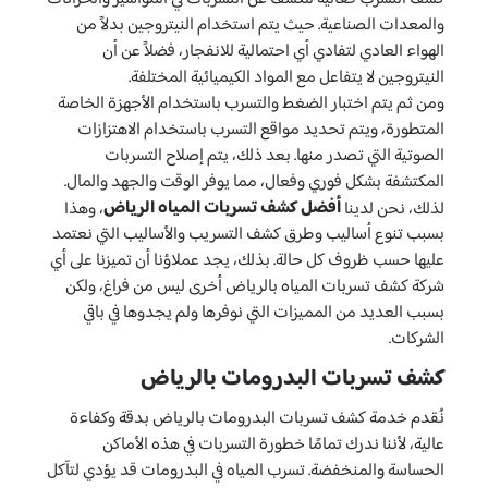
والمعدات الصناعية. حيث يتم استخدام النيتروجين بدلاً من
الهواء العادي لتفادي أي احتمالية للانفجار، فضلاً عن أن
النيتروجين لا يتفاعل مع المواد الكيميائية المختلفة.
ومن ثم يتم اختبار الضغط والتسرب باستخدام الأجهزة الخاصة
المتطورة، ويتم تحديد مواقع التسرب باستخدام الاهتزازات
الصوتية التي تصدر منها. بعد ذلك، يتم إصلاح التسربات
المكتشفة بشكل فوري وفعال، مما يوفر الوقت والجهد والمال.
أفضل كشف تسربات المياه الرياض
لذلك، نحن لدينا
، وهذا
بسبب تنوع أساليب وطرق كشف التسريب والأساليب التي نعتمد
عليها حسب ظروف كل حالة. بذلك، يجد عملاؤنا أن تميزنا على أي
شركة كشف تسربات المياه بالرياض أخرى ليس من فراغ، ولكن
بسبب العديد من المميزات التي نوفرها ولم يجدوها في باقي
الشركات.
كشف تسربات البدرومات بالرياض
نُقدم خدمة كشف تسربات البدرومات بالرياض بدقة وكفاءة
عالية، لأننا ندرك تمامًا خطورة التسربات في هذه الأماكن
الحساسة والمنخفضة. تسرب المياه في البدرومات قد يؤدي لتآكل