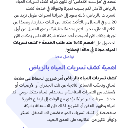
نسعد في “مؤسسة الأندلس” أن نكون شركة كشف تسربات المياه
بالرياض الأمثل لكم بسبب تميزنا وتفوقنا في خدمة كشف
التسربات بالرياض، ذلك يعود إلى خبراتنا لسنوات طويل تزيد عن
20 عام في المجال. وبالتأكيد تمكننا من اثبات جدارتنا، وبعيدًا عن
الكلام الدعائي، نحن نلتزم بخدمة حقيقية ترضي العميل من أول
تجربة. ولأنك الآن أصبحت أحد عملاء شركة الأندلس يمكنك الآن
خصم 40% عند طلب الخدمة + كشف تسربات
الحصول على “
المياه مجانا في حالة الإصلاح
“.
تواصل معنا
اهمية كشف تسربات المياه بالرياض
كشف تسربات المياه بالرياض
أمر ضروري للحفاظ على سلامة
المباني وتجنّب الخسائر الناتجة عن تلف الجدران أو الأرضيات أو
الأسقف. مع التغيرات المناخية واستخدام المياه بشكل يومي، قد
تحدث تسربات غير مرئية تؤدي مع الوقت إلى ارتفاع فاتورة
المياه وظهور العفن أو الشروخ. لذلك فإن الاستعانة بشركة
متخصصة في كشف تسربات المياه تضمن لك التدخل المبكر،
وتوفّر الكثير من التكاليف على المدى البعيد.