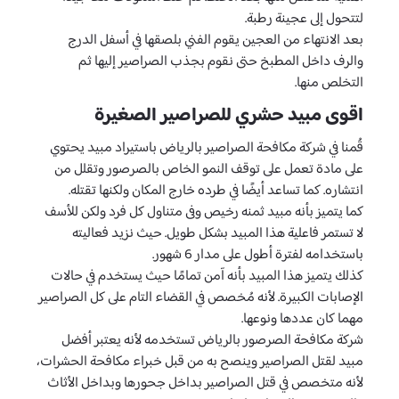
لتتحول إلى عجينة رطبة.
بعد الانتهاء من العجين يقوم الفني بلصقها في أسفل الدرج
والرف داخل المطبخ حتى نقوم بجذب الصراصير إليها ثم
التخلص منها.
اقوى مبيد حشري للصراصير الصغيرة
قُمنا في شركة مكافحة الصراصير بالرياض باستيراد مبيد يحتوي
على مادة تعمل على توقف النمو الخاص بالصرصور وتقلل من
انتشاره. كما تساعد أيضًا في طرده خارج المكان ولكنها تقتله.
كما يتميز بأنه مبيد ثمنه رخيص وفى متناول كل فرد ولكن للأسف
لا تستمر فاعلية هذا المبيد بشكل طويل. حيث نزيد فعاليته
باستخدامه لفترة أطول على مدار 6 شهور.
كذلك يتميز هذا المبيد بأنه آمن تمامًا حيث يستخدم في حالات
الإصابات الكبيرة. لأنه مُخصص في القضاء التام على كل الصراصير
مهما كان عددها ونوعها.
شركة مكافحة الصرصور بالرياض تستخدمه لأنه يعتبر أفضل
مبيد لقتل الصراصير وينصح به من قبل خبراء مكافحة الحشرات،
لأنه متخصص في قتل الصراصير بداخل جحورها وبداخل الأثاث