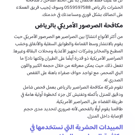
كل ما عليك فقط الاتصال بنا على الخط الساخن لـ مكافحة
الحشرات بالرياض 0559597588 وسوف يُجيب فريق العملاء
على اتصالك بشكل فوري ومساعدتك في خدمتك.
مكافحة الصرصور الأمريكي بالرياض
من أكثر الأنواع انتشارًا بين الصراصير هو الصرصور الأمريكي حيث
يقوم بالانتشار وسط القمامة والطوابق السفلية والأنفاق وخشب
المطبخ والمخابز وشركات تجهيز الأغذية ومحلات البقالة وغيرها.
الصراصير الأمريكية ذو قدرة أيضًا على الطيران ولكنها نادرًا ما
تفعل ذلك. حيث يمكن معرفته من خلال حجمه الكبير واللون
البني المحمر، مع تواجد حواف صفراء باهتة على القفص
الصدري له.
تقوم شركة مكافحة الصراصير بالرياض بعمل فحص شامل
ودقيق للمنزل بأكمله وتفتيش كل جزء كخطوة أولية هامة في
طريقة القضاء على الصراصير الأمريكية.
طاقمنا يقوم أولًا بالفحص لأنه ضروري لتحديد مدى حجم
الإصابة داخل المنزل.
المبيدات الحشرية التي نستخدمها في