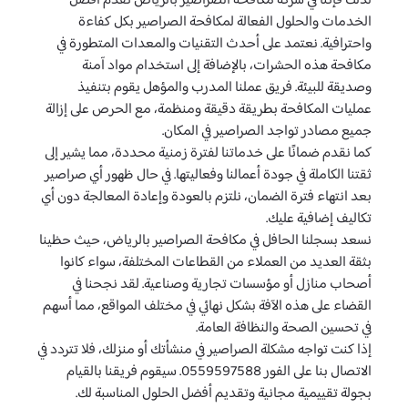
لذلك فإننا في شركة مكافحة الصراصير بالرياض نقدم أفضل
الخدمات والحلول الفعالة لمكافحة الصراصير بكل كفاءة
واحترافية. نعتمد على أحدث التقنيات والمعدات المتطورة في
مكافحة هذه الحشرات، بالإضافة إلى استخدام مواد آمنة
وصديقة للبيئة. فريق عملنا المدرب والمؤهل يقوم بتنفيذ
عمليات المكافحة بطريقة دقيقة ومنظمة، مع الحرص على إزالة
جميع مصادر تواجد الصراصير في المكان.
كما نقدم ضمانًا على خدماتنا لفترة زمنية محددة، مما يشير إلى
ثقتنا الكاملة في جودة أعمالنا وفعاليتها. في حال ظهور أي صراصير
بعد انتهاء فترة الضمان، نلتزم بالعودة وإعادة المعالجة دون أي
تكاليف إضافية عليك.
نسعد بسجلنا الحافل في مكافحة الصراصير بالرياض، حيث حظينا
بثقة العديد من العملاء من القطاعات المختلفة، سواء كانوا
أصحاب منازل أو مؤسسات تجارية وصناعية. لقد نجحنا في
القضاء على هذه الآفة بشكل نهائي في مختلف المواقع، مما أسهم
في تحسين الصحة والنظافة العامة.
إذا كنت تواجه مشكلة الصراصير في منشأتك أو منزلك، فلا تتردد في
الاتصال بنا على الفور 0559597588. سيقوم فريقنا بالقيام
بجولة تقييمية مجانية وتقديم أفضل الحلول المناسبة لك.