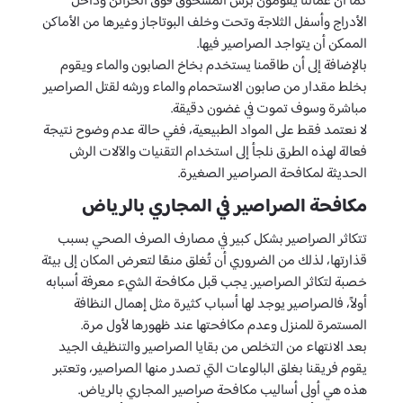
كما أن عمالنا يقومون برش المسحوق فوق الخزائن وداخل
الأدراج وأسفل الثلاجة وتحت وخلف البوتاجاز وغيرها من الأماكن
الممكن أن يتواجد الصراصير فيها.
بالإضافة إلى أن طاقمنا يستخدم بخاخ الصابون والماء ويقوم
بخلط مقدار من صابون الاستحمام والماء ورشه لقتل الصراصير
مباشرة وسوف تموت في غضون دقيقة.
لا نعتمد فقط على المواد الطبيعية، ففي حالة عدم وضوح نتيجة
فعالة لهذه الطرق نلجأ إلى استخدام التقنيات والآلات الرش
الحديثة لمكافحة الصراصير الصغيرة.
مكافحة الصراصير في المجاري بالرياض
تتكاثر الصراصير بشكل كبير في مصارف الصرف الصحي بسبب
قذارتها، لذلك من الضروري أن تُغلق منعًا لتعرض المكان إلى بيئة
خصبة لتكاثر الصراصير. يجب قبل مكافحة الشيء معرفة أسبابه
أولاً، فالصراصير يوجد لها أسباب كثيرة مثل إهمال النظافة
المستمرة للمنزل وعدم مكافحتها عند ظهورها لأول مرة.
بعد الانتهاء من التخلص من بقايا الصراصير والتنظيف الجيد
يقوم فريقنا بغلق البالوعات التي تصدر منها الصراصير، وتعتبر
هذه هي أولى أساليب مكافحة صراصير المجاري بالرياض.