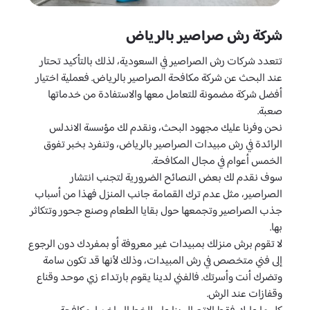
شركة رش صراصير بالرياض
تتعدد شركات رش الصراصير في السعودية، لذلك بالتأكيد تحتار
عند البحث عن شركة مكافحة الصراصير بالرياض. فعملية اختيار
أفضل شركة مضمونة للتعامل معها والاستفادة من خدماتها
صعبة.
نحن وفرنا عليك مجهود البحث، ونقدم لك مؤسسة الاندلس
الرائدة في رش مبيدات الصراصير بالرياض، وتنفرد بخبر تفوق
الخمس أعوام في مجال المكافحة.
سوف نقدم لك بعض النصائح الضرورية لتجنب انتشار
الصراصير، مثل عدم ترك القمامة جانب المنزل فهذا من أسباب
جذب الصراصير وتجمعها حول بقايا الطعام وصنع جحور وتتكاثر
بها.
لا تقوم برش منزلك بمبيدات غير معروفة أو بمفردك دون الرجوع
إلى فني متخصص في رش المبيدات، وذلك لأنها قد تكون سامة
وتضرك أنت وأسرتك. فالفني لدينا يقوم بارتداء زي موحد وقناع
وقفازات عند الرش.