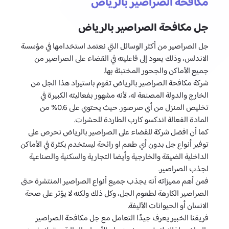
مكافحة الصراصير بالرياض
جل مكافحة الصراصير بالرياض
جل الصراصير من أكثر الوسائل التي نعتمد استخدامها في مؤسسة
الاندلس، وذلك يعود إلى فاعليته في القضاء على الصراصير من
جميع الأماكن والجحور المختبئة بها.
شركة مكافحة الصراصير بالرياض تقوم باستيراد هذا الجل من
الخارج والدولة المصنعة له، لأنه مشهور بفعاليته الكبيرة في
تخليص المنزل من أي صرصور. حيث يحتوي على 0.6% من
المادة الفعالة اندكسو كارب الطاردة للحشرات.
كما أن افضل شركة للقضاء على الصراصير بالرياض نحرص على
توفير أنواع جل بدون أي طعم او رائحة ليستخدم بكثرة في الأماكن
الداخلية الضيقة والخارجية وأيضا التجارية والسكنية والصناعية
لجذب الصراصير.
فمن أهم مميزاته أنه يجذب جميع أنواع الصراصير المنتشرة حتى
الصراصير الكارهة لطعوم الجل، وكل ذلك ولكنه لا يؤثر على صحة
الانسان أو الحيوانات الأليفة.
فريقنا الخبير يعرف جيدًا التعامل مع جل مكافحة الصراصير