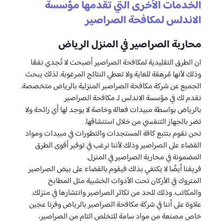
الخدمات الأخرى التي تقدمها مؤسسة
الاندلس لمكافحة الصراصير
محاربة الصراصير في المنزل الرياض
ان الطرق التقليدية لمكافحة الصراصير أصبحت لا تُجدي نفعًا
وذلك لأنها مُرهقة للغاية ولا تعطي النتائج المرغوبة. لذلك يبحث
الجميع عن شركة مكافحة الصراصير المنزلية بالرياض متخصصة.
نقدم لك في مؤسسة الاندلس لـ مكافحة الصراصير
بالرياض بواسطة مبيدات فعالة وخاصة لا يوجد لها أي رائحة ولا
تضر بالجهاز التنفسي من خلال استنشاقها.
نحن نقوم بتتبع كافة المستجدات والتطورات في مبيدات ومواد
القضاء على الصراصير وذلك لأننا نرغب في توفير أقوى الطرق
المضمونة في محاربة الصراصير في المنزل.
فريقنا أيضًا لا يكتفي بذلك فيقوم بالقضاء على بيض الصراصير
المتروك في الأركان تحت الأدوات الخشبية مثل المطابخ
والمكاتب. وذلك للحد من تكاثر الصراصير وانتشارها في منزلك.
علاوة على أننا في شركة مكافحة الصراصير بالرياض وفرنا عجين
خاص مصنعة من مواد سامة للتخلص التام من الصراصير،