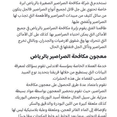
نستخدم في شركة مكافحة الصراصير الصغيرة بالرياض ابرة
خاصة تحتوي على جل قاتل لجميع أنواع الصراصير. فالجل يتكون
من سائل كثيف من مبيدات الصراصير والأطعمة التي تجذب لها
الصراصير وتُقضي عليها.
طاقمنا الفني يقوم بإبرة مكافحة الصراصير بالرياض في جميع
الأماكن التي يمكن اختباء الصراصير بها. كذلك على كل الأماكن
التي تتحرك بها وفي شقوق الارضيات والجدران، وبالتالي تخرج
الصراصير وتأكل الجل فتقتلها في الحال.
معجون مكافحة الصراصير بالرياض
خدمة العملاء الخاصة بمؤسسة الاندلس تقوم بسؤالك لمعرفة
البيانات التي يستطيع من خلالها فريقنا بتحديد نوع المبيد
المناسب للقضاء على هذه الحشرات.
نقوم باعتماد عدة طرق للحصول على معجون مكافحة
الصراصير، حيث نقوم بتحضير المعجون بواسطة مواد بسيطة
منزلية. على سبيل المثال ملعقة أسيد البوريك وحمض البوريك.
كذلك ملعقة كبيرة من اللبن البودرة والدقيق والسكر.
بالإضافة إلى الماء الفاتر للعجن، وملعقة وعلبة بلاستيكية ليس لها
أهمية للتخلص منها بعد الخلط. ثم خلط المكونات معًا جيدًا