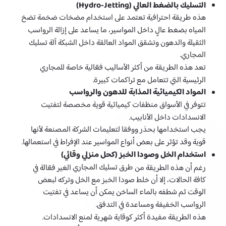
التسليك بالضغط العالي (Hydro-Jetting)
هذه طريقة احترافية تعتمد على استخدام مضخات ضخمة تضخ
المياه بضغط عالٍ داخل المواسير، ما يساعد على إزالة الرواسب
الثقيلة والدهون وتشقق المواد العالقة داخل الشبكة آلة تسليك
المجاري.
تعد هذه الطريقة من أكثر الأساليب فعّالية خاصة للمجاري
الرئيسية التي تتعامل مع تراكمات كبيرة.
المواد الكيميائية المذابة للدهون والرواسب
تتوفر في الأسواق منظفات كيميائية قوية مخصصة لتفتيت
الانسدادات داخل الأنابيب.
يجب استخدامها بحذر ووفقا لتعليمات الشركة المصنعة لأنها
قوية وقد تؤثر على بعض أنواع المواسير عند الإفراط في استعمالها.
استخدام الخل وصودا الخبز (كحل منزلي وقائي)
طرق تسليك المجاري
رغم أن هذه الطريقة من
الغير فعّالة في
كافة الحالات، إلا أن خلط صودا الخبز مع الخل وتركه لبعض
الوقت ثم شطفه بالماء الساخن يمكن أن يساعد في تفتيت
الرواسب الخفيفة ومساعدة في التدفق.
هذه الطريقة مفيدة أكثر كوقاية شهرية لمنع الانسدادات.