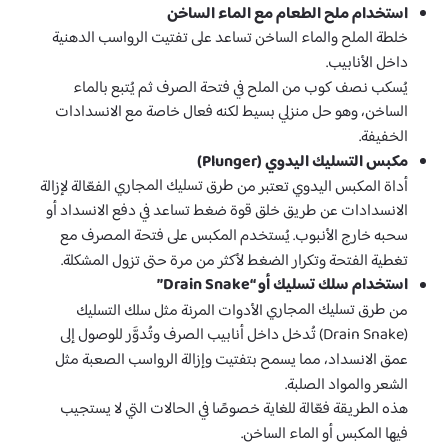
استخدام ملح الطعام مع الماء الساخن
خلطة الملح والماء الساخن تساعد على تفتيت الرواسب الدهنية
داخل الأنابيب.
يُسكب نصف كوب من الملح في فتحة الصرف ثم يُتبع بالماء
الساخن، وهو حل منزلي بسيط لكنه فعال خاصة مع الانسدادات
الخفيفة.
مكبس التسليك اليدوي (Plunger)
طرق تسليك المجاري
أداة المكبس اليدوي تعتبر من
الفعّالة لإزالة
الانسدادات عن طريق خلق قوة ضغط تساعد في دفع الانسداد أو
سحبه خارج الأنبوب. يُستخدم المكبس على فتحة المصرف مع
تغطية الفتحة وتكرار الضغط لأكثر من مرة حتى تزول المشكلة.
استخدام سلك تسليك أو “Drain Snake”
طرق تسليك المجاري
من
الأدوات المرنة مثل سلك التسليك
(Drain Snake) تُدخل داخل أنابيب الصرف وتُدوَّر للوصول إلى
عمق الانسداد، مما يسمح بتفتيت وإزالة الرواسب الصعبة مثل
الشعر والمواد الصلبة.
هذه الطريقة فعّالة للغاية خصوصًا في الحالات التي لا يستجيب
فيها المكبس أو الماء الساخن.