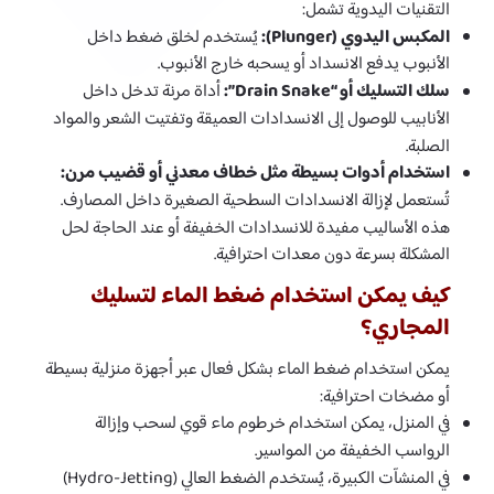
التقنيات اليدوية تشمل:
المكبس اليدوي (Plunger):
يُستخدم لخلق ضغط داخل
الأنبوب يدفع الانسداد أو يسحبه خارج الأنبوب.
سلك التسليك أو “Drain Snake”:
أداة مرنة تدخل داخل
الأنابيب للوصول إلى الانسدادات العميقة وتفتيت الشعر والمواد
الصلبة.
استخدام أدوات بسيطة مثل خطاف معدني أو قضيب مرن:
تُستعمل لإزالة الانسدادات السطحية الصغيرة داخل المصارف.
هذه الأساليب مفيدة للانسدادات الخفيفة أو عند الحاجة لحل
المشكلة بسرعة دون معدات احترافية.
كيف يمكن استخدام ضغط الماء لتسليك
المجاري؟
يمكن استخدام ضغط الماء بشكل فعال عبر أجهزة منزلية بسيطة
أو مضخات احترافية:
في المنزل، يمكن استخدام خرطوم ماء قوي لسحب وإزالة
الرواسب الخفيفة من المواسير.
في المنشآت الكبيرة، يُستخدم الضغط العالي (Hydro-Jetting)