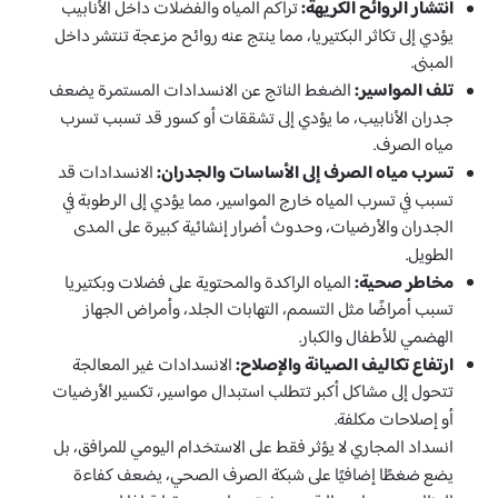
انتشار الروائح الكريهة:
تراكم المياه والفضلات داخل الأنابيب
يؤدي إلى تكاثر البكتيريا، مما ينتج عنه روائح مزعجة تنتشر داخل
المبنى.
تلف المواسير:
الضغط الناتج عن الانسدادات المستمرة يضعف
جدران الأنابيب، ما يؤدي إلى تشققات أو كسور قد تسبب تسرب
مياه الصرف.
تسرب مياه الصرف إلى الأساسات والجدران:
الانسدادات قد
تسبب في تسرب المياه خارج المواسير، مما يؤدي إلى الرطوبة في
الجدران والأرضيات، وحدوث أضرار إنشائية كبيرة على المدى
الطويل.
مخاطر صحية:
المياه الراكدة والمحتوية على فضلات وبكتيريا
تسبب أمراضًا مثل التسمم، التهابات الجلد، وأمراض الجهاز
الهضمي للأطفال والكبار.
ارتفاع تكاليف الصيانة والإصلاح:
الانسدادات غير المعالجة
تتحول إلى مشاكل أكبر تتطلب استبدال مواسير، تكسير الأرضيات
أو إصلاحات مكلفة.
انسداد المجاري لا يؤثر فقط على الاستخدام اليومي للمرافق، بل
يضع ضغطًا إضافيًا على شبكة الصرف الصحي، يضعف كفاءة