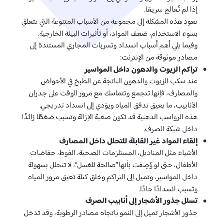
إذا لم تُعالج سريعًا.
تعود هذه المشكلة إلى مجموعة من الأسباب المتنوعة التي تتعلق
بسوء الاستخدام، ضعف المواد، أو تأثيرات البيئة الخارجية.
وفيما يلي أهم أسباب انسداد وتسربات المجاري المستندة إلى
مصادر موثوقة من الإنترنت:
تراكم الزيوت والدهون داخل المواسير
عند سكب الزيوت والدهون الناتجة عن الطبخ في الأحواض
والمصارف، فإنها تتجمع وتتماسك مع مرور الوقت على جدران
الأنابيب، ما يعيق تدفق المياه ويؤدي إلى انسداد تدريجي.
هذه الرواسب الدهنية قد تكون صعبة الإزالة وتسبب ضغطًا زائدًا
داخل شبكة الصرف.
إلقاء المواد غير القابلة للتحلل داخل المصارف
الأشياء مثل المناديل، المستلزمات الصحية، الفوط، حفاضات
الأطفال، حتى لو وُصِفت بأنها “صالحة للغسل”، لا تتحلل بسهولة
داخل المواسير، وتميل إلى التراكم وخلق كتلة تعيق مرور المياه
وتسبب انسدادًا حادًا.
تسلل جذور الأشجار إلى أنابيب الصرف
جذور الأشجار تميل إلى النمو باتجاه مصادر الرطوبة، وقد تدخل