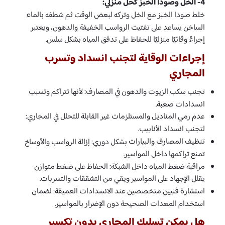
4- الخل وصودا الخبز كحل منزلي:
خلط صودا الخبز مع الخل وتركه لبعض الوقت ثم شطفه بالماء
الساخن يساعد على تفتيت الرواسب الخفيفة والدهون، ويعتبر
إجراءً وقائيًا منزليًا للحفاظ على تدفق المياه بشكل سلس.
إجراءات الوقاية لتجنب انسداد وتسرب
المجاري
تجنب سكب الزيوت والدهون في المصارف: لأنها تتراكم وتسبب
انسدادات صعبة.
عدم رمي المناديل والمستلزمات غير القابلة للتحلل في المجاري:
لتجنب انسداد الأنابيب.
تنظيف المصارف والبيارات
بشكل دوري: إزالة الرواسب والأوساخ
تمنع تراكمها داخل المواسير.
مراقبة ضغط المياه داخل الشبكة: الحفاظ على ضغط متوازن
يقلل الإجهاد على المواسير ويقي من التشققات والتسربات.
استشارة فنيين متخصصين عند الانسدادات العميقة: لضمان
استخدام المعدات الصحيحة دون الإضرار بالمواسير.
هل يمكن تسليك المجاري بدون تكسير