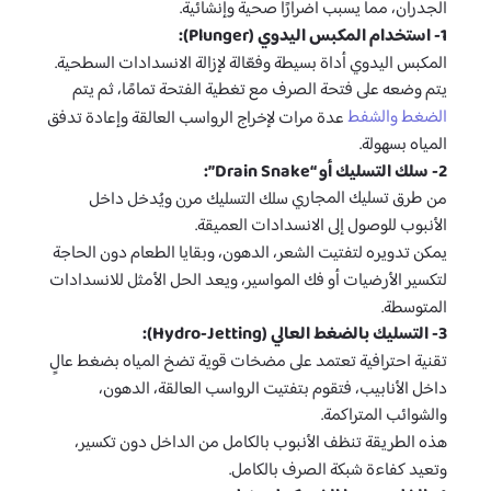
الجدران، مما يسبب أضرارًا صحية وإنشائية.
1- استخدام المكبس اليدوي (Plunger):
المكبس اليدوي أداة بسيطة وفعّالة لإزالة الانسدادات السطحية.
يتم وضعه على فتحة الصرف مع تغطية الفتحة تمامًا، ثم يتم
الضغط والشفط
عدة مرات لإخراج الرواسب العالقة وإعادة تدفق
المياه بسهولة.
2- سلك التسليك أو “Drain Snake”:
طرق تسليك المجاري
من
سلك التسليك مرن ويُدخل داخل
الأنبوب للوصول إلى الانسدادات العميقة.
يمكن تدويره لتفتيت الشعر، الدهون، وبقايا الطعام دون الحاجة
لتكسير الأرضيات أو فك المواسير، ويعد الحل الأمثل للانسدادات
المتوسطة.
3- التسليك بالضغط العالي (Hydro-Jetting):
تقنية احترافية تعتمد على مضخات قوية تضخ المياه بضغط عالٍ
داخل الأنابيب، فتقوم بتفتيت الرواسب العالقة، الدهون،
والشوائب المتراكمة.
هذه الطريقة تنظف الأنبوب بالكامل من الداخل دون تكسير،
وتعيد كفاءة شبكة الصرف بالكامل.