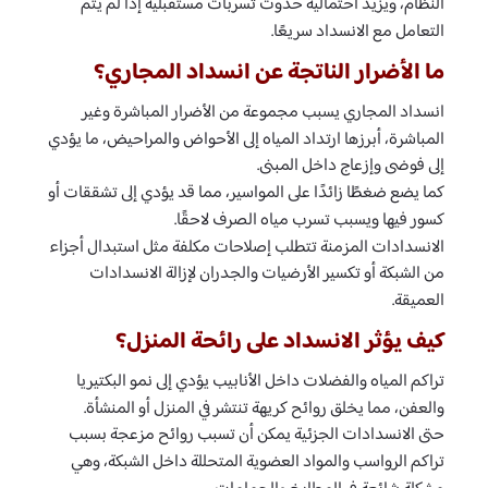
النظام، ويزيد احتمالية حدوث تسربات مستقبلية إذا لم يتم
التعامل مع الانسداد سريعًا.
ما الأضرار الناتجة عن انسداد المجاري؟
انسداد المجاري يسبب مجموعة من الأضرار المباشرة وغير
المباشرة، أبرزها ارتداد المياه إلى الأحواض والمراحيض، ما يؤدي
إلى فوضى وإزعاج داخل المبنى.
كما يضع ضغطًا زائدًا على المواسير، مما قد يؤدي إلى تشققات أو
كسور فيها ويسبب تسرب مياه الصرف لاحقًا.
الانسدادات المزمنة تتطلب إصلاحات مكلفة مثل استبدال أجزاء
من الشبكة أو تكسير الأرضيات والجدران لإزالة الانسدادات
العميقة.
كيف يؤثر الانسداد على رائحة المنزل؟
تراكم المياه والفضلات داخل الأنابيب يؤدي إلى نمو البكتيريا
والعفن، مما يخلق روائح كريهة تنتشر في المنزل أو المنشأة.
حتى الانسدادات الجزئية يمكن أن تسبب روائح مزعجة بسبب
تراكم الرواسب والمواد العضوية المتحللة داخل الشبكة، وهي