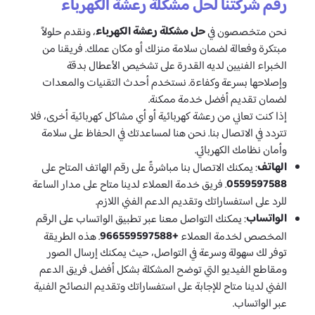
رقم شركتنا لحل مشكلة رعشة الكهرباء
حل مشكلة رعشة الكهرباء
نحن متخصصون في
، ونقدم حلولاً
مبتكرة وفعالة لضمان سلامة منزلك أو مكان عملك. فريقنا من
الخبراء الفنيين لديه القدرة على تشخيص الأعطال بدقة
وإصلاحها بسرعة وكفاءة. نستخدم أحدث التقنيات والمعدات
لضمان تقديم أفضل خدمة ممكنة.
إذا كنت تعاني من رعشة كهربائية أو أي مشاكل كهربائية أخرى، فلا
تتردد في الاتصال بنا. نحن هنا لمساعدتك في الحفاظ على سلامة
وأمان نظامك الكهربائي.
الهاتف
: يمكنك الاتصال بنا مباشرةً على رقم الهاتف المتاح على
0559597588
. فريق خدمة العملاء لدينا متاح على مدار الساعة
للرد على استفساراتك وتقديم الدعم الفني اللازم.
الواتساب
: يمكنك التواصل معنا عبر تطبيق الواتساب على الرقم
+966559597588
المخصص لخدمة العملاء
. هذه الطريقة
توفر لك سهولة وسرعة في التواصل، حيث يمكنك إرسال الصور
ومقاطع الفيديو التي توضح المشكلة بشكل أفضل. فريق الدعم
الفني لدينا متاح للإجابة على استفساراتك وتقديم النصائح الفنية
عبر الواتساب.