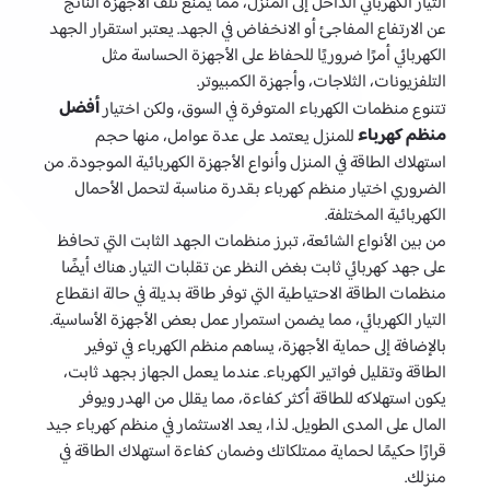
التيار الكهربائي الداخل إلى المنزل، مما يمنع تلف الأجهزة الناتج
عن الارتفاع المفاجئ أو الانخفاض في الجهد. يعتبر استقرار الجهد
الكهربائي أمرًا ضروريًا للحفاظ على الأجهزة الحساسة مثل
التلفزيونات، الثلاجات، وأجهزة الكمبيوتر.
أفضل
تتنوع منظمات الكهرباء المتوفرة في السوق، ولكن اختيار
منظم كهرباء
للمنزل يعتمد على عدة عوامل، منها حجم
استهلاك الطاقة في المنزل وأنواع الأجهزة الكهربائية الموجودة. من
الضروري اختيار منظم كهرباء بقدرة مناسبة لتحمل الأحمال
الكهربائية المختلفة.
من بين الأنواع الشائعة، تبرز منظمات الجهد الثابت التي تحافظ
على جهد كهربائي ثابت بغض النظر عن تقلبات التيار. هناك أيضًا
منظمات الطاقة الاحتياطية التي توفر طاقة بديلة في حالة انقطاع
التيار الكهربائي، مما يضمن استمرار عمل بعض الأجهزة الأساسية.
بالإضافة إلى حماية الأجهزة، يساهم منظم الكهرباء في توفير
الطاقة وتقليل فواتير الكهرباء. عندما يعمل الجهاز بجهد ثابت،
يكون استهلاكه للطاقة أكثر كفاءة، مما يقلل من الهدر ويوفر
المال على المدى الطويل. لذا، يعد الاستثمار في منظم كهرباء جيد
قرارًا حكيمًا لحماية ممتلكاتك وضمان كفاءة استهلاك الطاقة في
منزلك.