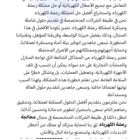
التعامل مع جميع الأعطال الكهربائية أو حل مشكلة رعشة
الكهرباء. واستخراج أفضل حل لمشكلة رعشة الكهرباء.
نحن في طليعة الشركات المتخصصة في تقديم حلول شاملة
ومبتكرة لمشكلة رعشة الكهرباء. نتميز بكوننا الأفضل في هذا
المجال، وذلك بفضل خبرتنا الواسعة، وفريقنا المؤهل، وتقنياتنا
المتطورة. نسعى جاهدين لتوفير بيئة آمنة ومستقرة لعملائنا،
وحماية أجهزتهم وممتلكاتهم من الأضرار المحتملة.
تعتبر رعشة الكهرباء من المشاكل الشائعة التي تواجه المنازل
والمنشآت التجارية على حد سواء. يمكن أن تتسبب في تلف
الأجهزة الكهربائية، وتعطيل العمليات، بل وتشكل خطرًا على
السلامة العامة. نحن نعلم خطورة هذه المشكلة، ولهذا السبب
نوليها اهتمامًا خاصًا، ونسعى جاهدين لتقديم حلول فعالة
ومستدامة.
نحن ملتزمون بتقديم أفضل الحلول الممكنة لعملائنا، وتحقيق
رضاهم التام. نسعى باستمرار لتطوير خدماتنا وتحسين أدائنا،
معالجة
لنظل دائمًا في طليعة الشركات المتخصصة في مجال
رعشة الكهرباء
. ثق بنا لحماية منزلك أو عملك من أخطار
الذبذبات الكهربائية، واستمتع براحة البال والأمان.