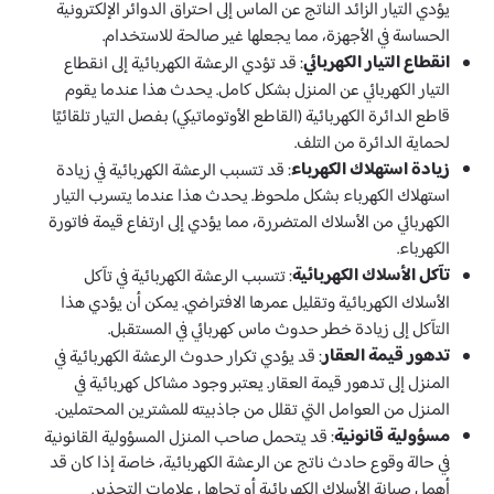
يؤدي التيار الزائد الناتج عن الماس إلى احتراق الدوائر الإلكترونية
الحساسة في الأجهزة، مما يجعلها غير صالحة للاستخدام.
انقطاع التيار الكهربائي
: قد تؤدي الرعشة الكهربائية إلى انقطاع
التيار الكهربائي عن المنزل بشكل كامل. يحدث هذا عندما يقوم
قاطع الدائرة الكهربائية (القاطع الأوتوماتيكي) بفصل التيار تلقائيًا
لحماية الدائرة من التلف.
زيادة استهلاك الكهرباء
: قد تتسبب الرعشة الكهربائية في زيادة
استهلاك الكهرباء بشكل ملحوظ. يحدث هذا عندما يتسرب التيار
الكهربائي من الأسلاك المتضررة، مما يؤدي إلى ارتفاع قيمة فاتورة
الكهرباء.
تآكل الأسلاك الكهربائية
: تتسبب الرعشة الكهربائية في تآكل
الأسلاك الكهربائية وتقليل عمرها الافتراضي. يمكن أن يؤدي هذا
التآكل إلى زيادة خطر حدوث ماس كهربائي في المستقبل.
تدهور قيمة العقار
: قد يؤدي تكرار حدوث الرعشة الكهربائية في
المنزل إلى تدهور قيمة العقار. يعتبر وجود مشاكل كهربائية في
المنزل من العوامل التي تقلل من جاذبيته للمشترين المحتملين.
مسؤولية قانونية
: قد يتحمل صاحب المنزل المسؤولية القانونية
في حالة وقوع حادث ناتج عن الرعشة الكهربائية، خاصة إذا كان قد
أهمل صيانة الأسلاك الكهربائية أو تجاهل علامات التحذير.