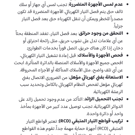
عدم لمس الأجهزة المتضررة
: تجنب لمس أي جهاز أو سلك
تالف حتى يتم فصل التيار الكهربائي. الأجهزة المتضررة قد تكون
مصدراً للخطر ويمكن أن تنقل الكهرباء حتى بعد فصل التيار
جزئياً.
التحقق من وجود حرائق
: بعد فصل التيار، تفقد المنطقة بحثاً
عن أي علامات تدل على نشوب حريق، مثل رائحة احتراق أو
دخان. إذا كان هناك حريق، اتصل فوراً بخدمات الطوارئ.
فحص الأجهزة والأسلاك
: قبل إعادة تشغيل التيار الكهربائي،
افحص جميع الأجهزة والأسلاك المتصلة بالدائرة المتأثرة. ابحث
عن أي تلف واضح، مثل الأسلاك المتآكلة أو الأجزاء المحروقة.
الاستعانة بفني كهربائي مؤهل
: من الضروري الاتصال بفني
كهربائي مؤهل لفحص النظام الكهربائي بالكامل وتحديد سبب
الرعشة الكهربائية.
تجنب التحميل الزائد
: التأكد من عدم وجود تحميل زائد على
الدوائر الكهربائية. تجنب توصيل عدد كبير من الأجهزة بمأخذ
واحد أو دائرة واحدة.
تركيب قواطع التيار المتبقي (RCD)
: تعتبر قواطع التيار
المتبقي (RCD) أجهزة حماية مهمة جداً. تقوم هذه القواطع