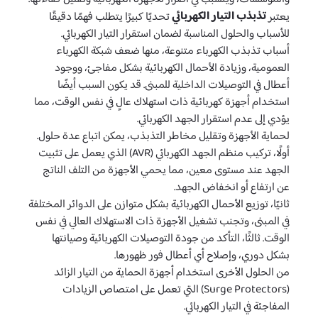
تذبذب التيار الكهربائي
يعتبر
تحديًا كبيرًا يتطلب فهمًا دقيقًا
للأسباب والحلول المناسبة لضمان استقرار التيار الكهربائي.
أسباب تذبذب الكهرباء متنوعة، منها ضعف شبكة الكهرباء
العمومية، وزيادة الأحمال الكهربائية بشكل مفاجئ، ووجود
أعطال في التوصيلات الداخلية للمبنى. قد يكون السبب أيضًا
استخدام أجهزة كهربائية ذات استهلاك عالٍ في نفس الوقت، مما
يؤدي إلى عدم استقرار الجهد الكهربائي.
لحماية الأجهزة وتقليل مخاطر التذبذب، يمكن اتباع عدة حلول.
أولًا، تركيب منظم الجهد الكهربائي (AVR) الذي يعمل على تثبيت
الجهد عند مستوى معين، مما يحمي الأجهزة من التلف الناتج
عن ارتفاع أو انخفاض الجهد.
ثانيًا، توزيع الأحمال الكهربائية بشكل متوازن على الدوائر المختلفة
في المبنى، وتجنب تشغيل الأجهزة ذات الاستهلاك العالي في نفس
الوقت. ثالثًا، التأكد من جودة التوصيلات الكهربائية وصيانتها
بشكل دوري، وإصلاح أي أعطال فور ظهورها.
من الحلول الأخرى استخدام أجهزة الحماية من التيار الزائد
(Surge Protectors) التي تعمل على امتصاص الزيادات
المفاجئة في التيار الكهربائي.