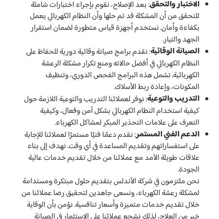
الاختبار والتحقق
: بعد الإصلاح، نقوم بإجراء اختبارات شاملة
للتحقق من أن المشكلة قد تم حلها وأن النظام الكهربائي يعمل
بكفاءة وأمان. نستخدم أجهزة قياس متطورة لضمان استقرار
الجهد والتيار.
الصيانة الوقائية
: نقدم برامج صيانة وقائية دورية للحفاظ على
النظام الكهربائي في أفضل حالاته ومنع تكرار مشكلة الرعشة
الكهربائية. تشمل هذه البرامج الفحص الدوري، وتنظيف
المكونات، وإعادة ربط الأسلاك.
التدريب والتوعية
: نوفر لعملائنا التدريب والتوعية اللازمة حول
كيفية استخدام النظام الكهربائي بشكل آمن وفعال، وكيفية
التعرف على علامات التحذير المبكر لمشاكل الكهرباء.
الدعم الفني المستمر
: نقدم دعمًا فنيًا مستمرًا لعملائنا للإجابة
على استفساراتهم وتقديم المساعدة في أي وقت. نهدف إلى بناء
علاقات طويلة الأمد مع عملائنا من خلال تقديم خدمات عالية
الجودة.
نحن ملتزمون في شركة الأندلس بتقديم حلول مبتكرة ومستدامة
لمشكلة رعشة الكهرباء، ونسعى جاهدين لتحقيق رضا عملائنا من
خلال تقديم خدمات متميزة وأسعار تنافسية. نؤمن بأن الوقاية
خير من العلاج، لذلك نشجع عملائنا على الاستثمار في الصيانة