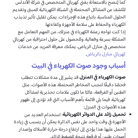
كما يُنصح بالاستعانة بفني كهربائي المتخصص في شركة الأندلس
للكشف عن المشاكل المحتملة في الشبكة الكهربائية للمبنى وتقديم
الحلول المناسبة. باتباع هذه الإجراءات، يمكن تقليل تأثير تذبذب
الكهرباء والحفاظ على سلامة الأجهزة وكفاءتها.
إذا كنت تواجه رعشة الكهرباء في منزلك، من المهم التعامل مع
المشكلة بسرعة وفعالية. وللحصول على حلول احترافية من كهربائي
متخصص في منازل الرياض، يمكنك معرفة المزيد عن خدمات
كهربائي منازل بالرياض
.
أسباب وجود صوت الكهرباء في البيت
صوت الكهرباء في المنزل
قد يشير إلى عدة مشكلات تتطلب
فحصًا دقيقًا لتجنب المخاطر المحتملة. هذه الأصوات، مثل
الطنين أو الفرقعة، غالبًا ما تكون علامات تحذيرية لمشاكل
كهربائية. فيما يلي قائمة بأهم الأسباب التي قد تؤدي إلى ظهور
هذه الأصوات في المنزل:
تحميل زائد على الدوائر الكهربائية
: استخدام العديد من
الأجهزة في وقت واحد على نفس الدائرة يمكن أن يتسبب في زيادة
الحمل عليها. هذا يؤدي إلى ارتفاع درجة حرارة الأسلاك وإصدار
أصوات طنين أو فرقعة نتيجة للضغط الزائد.