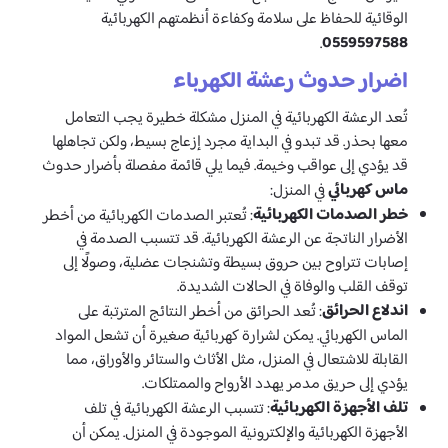
الوقائية للحفاظ على سلامة وكفاءة أنظمتهم الكهربائية
0559597588
.
اضرار حدوث رعشة الكهرباء
تُعد الرعشة الكهربائية في المنزل مشكلة خطيرة يجب التعامل
معها بحذر. قد تبدو في البداية مجرد إزعاج بسيط، ولكن تجاهلها
قد يؤدي إلى عواقب وخيمة. فيما يلي قائمة مفصلة بأضرار حدوث
ماس كهربائي
في المنزل:
خطر الصدمات الكهربائية
: تُعتبر الصدمات الكهربائية من أخطر
الأضرار الناتجة عن الرعشة الكهربائية. قد تتسبب الصدمة في
إصابات تتراوح بين حروق بسيطة وتشنجات عضلية، وصولًا إلى
توقف القلب والوفاة في الحالات الشديدة.
اندلاع الحرائق
: تُعد الحرائق من أخطر النتائج المترتبة على
الماس الكهربائي. يمكن لشرارة كهربائية صغيرة أن تشعل المواد
القابلة للاشتعال في المنزل، مثل الأثاث والستائر والأوراق، مما
يؤدي إلى حريق مدمر يهدد الأرواح والممتلكات.
تلف الأجهزة الكهربائية
: تتسبب الرعشة الكهربائية في تلف
الأجهزة الكهربائية والإلكترونية الموجودة في المنزل. يمكن أن