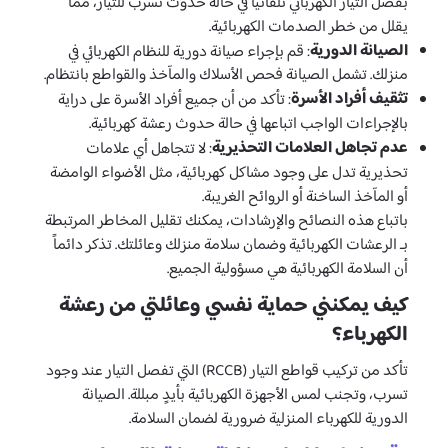
بفصل التيار الكهربائي تلقائياً في حالة حدوث تسرب للتيار، مما
يقلل من خطر الصدمات الكهربائية.
الصيانة الدورية
: قم بإجراء صيانة دورية للنظام الكهربائي في
منزلك. تشمل الصيانة فحص الأسلاك والمآخذ والقواطع بانتظام.
تثقيف أفراد الأسرة
: تأكد من أن جميع أفراد الأسرة على دراية
بالإجراءات الواجب اتباعها في حالة حدوث رعشة كهربائية.
عدم تجاهل العلامات التحذيرية
: لا تتجاهل أي علامات
تحذيرية تدل على وجود مشاكل كهربائية، مثل الأضواء الوامضة
أو المآخذ الساخنة أو الروائح الغريبة.
باتباع هذه النصائح والإرشادات، يمكنك تقليل المخاطر المرتبطة
بـ الرعشات الكهربائية وضمان سلامة منزلك وعائلتك. تذكر دائماً
أن السلامة الكهربائية هي مسؤولية الجميع.
كيف يمكنني حماية نفسي وعائلتي من رعشة
الكهرباء؟
تأكد من تركيب قواطع التيار (RCCB) التي تفصل التيار عند وجود
تسرب، وتجنب لمس الأجهزة الكهربائية بأيدٍ مبللة. الصيانة
الدورية للكهرباء المنزلية ضرورية لضمان السلامة.