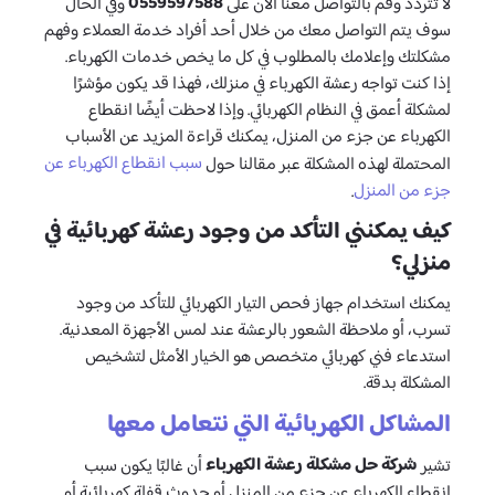
0559597588
لا تتردد وقم بالتواصل معنا الان على
وفي الحال
سوف يتم التواصل معك من خلال أحد أفراد خدمة العملاء وفهم
مشكلتك وإعلامك بالمطلوب في كل ما يخص خدمات الكهرباء.
إذا كنت تواجه رعشة الكهرباء في منزلك، فهذا قد يكون مؤشرًا
لمشكلة أعمق في النظام الكهربائي. وإذا لاحظت أيضًا انقطاع
الكهرباء عن جزء من المنزل، يمكنك قراءة المزيد عن الأسباب
سبب انقطاع الكهرباء عن
المحتملة لهذه المشكلة عبر مقالنا حول
جزء من المنزل
.
كيف يمكنني التأكد من وجود رعشة كهربائية في
منزلي؟
يمكنك استخدام جهاز فحص التيار الكهربائي للتأكد من وجود
تسرب، أو ملاحظة الشعور بالرعشة عند لمس الأجهزة المعدنية.
استدعاء فني كهربائي متخصص هو الخيار الأمثل لتشخيص
المشكلة بدقة.
المشاكل الكهربائية التي نتعامل معها
شركة حل مشكلة رعشة الكهرباء
تشير
أن غالبًا يكون سبب
انقطاع الكهرباء عن جزء من المنزل أو حدوث قفلة كهربائية أو