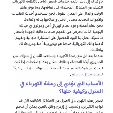
بالإضافة إلى ذلك، نقدم خدمات فحص شامل للأنظمة الكهربائية
للكشف عن المشاكل المحتملة قبل تفاقمها، مما يوفر عليك
الوقت والمال على المدى الطويل. نحن نستخدم أحدث التقنيات
والأدوات لتحديد مصادر الخلل وإصلاحها بدقة وكفاءة.
نحن نعلم أهمية وجود نظام كهربائي آمن وموثوق في حياتك
اليومية، لذلك نحرص على تقديم خدمات عالية الجودة بأسعار
تنافسية. اتصل بنا اليوم للحصول على استشارة مجانية وتقييم
لاحتياجاتك الكهربائية. هدفنا هو توفير بيئة آمنة ومريحة لك
ولعائلتك.
عندما تتعامل مع رعشة الكهرباء وتستعيد الأمان في منزلك، من
الضروري أيضًا الاهتمام بنظافة المكان بعد الإصلاحات. إذا كنت
شركة
تبحث عن شركة تنظيف محترفة، يمكنك معرفة المزيد عن
تنظيف منازل بالرياض
.
الأسباب التي تؤدي إلى رعشة الكهرباء في
المنزل وكيفية حلها؟
تعتبر رعشة الكهرباء في المنزل من المشاكل الشائعة التي قد
تواجه الكثيرين، وتتسبب في إزعاج وقلق بالغين. يمكن أن تنجم
هذه الرعشة عن عدة أسباب، تتراوح بين المشاكل البسيطة التي