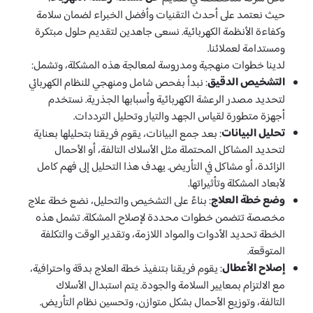
حيث نعتمد على أحدث التقنيات وأفضل الخبراء لضمان سلامة
وكفاءة الأنظمة الكهربائية. نسعى جاهدين لتقديم حلول مبتكرة
ومستدامة لعملائنا.
لدينا خطوات منهجية ومدروسة لمعالجة هذه المشكلة، وتشمل:
التشخيص الدقيق
: نبدأ بفحص شامل ومنهجي للنظام الكهربائي
لتحديد مصدر الرعشة الكهربائية وأسبابها الجذرية. نستخدم
أجهزة متطورة لقياس الجهد والتيار وتحليل الترددات.
تحليل البيانات
: بعد جمع البيانات، يقوم فريقنا بتحليلها بعناية
لتحديد المشاكل المحتملة مثل الأسلاك التالفة، أو الأحمال
الزائدة، أو مشاكل في التأريض. يهدف هذا التحليل إلى فهم كامل
لأبعاد المشكلة وتأثيراتها.
وضع خطة العلاج
: بناءً على التشخيص والتحليل، نضع خطة علاج
مخصصة تتضمن خطوات محددة لإصلاح المشكلة. تشمل هذه
الخطة تحديد الأدوات والمواد اللازمة، وتقدير الوقت والتكلفة
المتوقعة.
إصلاح الأعطال
: يقوم فريقنا بتنفيذ خطة العلاج بدقة واحترافية،
مع الالتزام بمعايير السلامة والجودة. يتم استبدال الأسلاك
التالفة، وتوزيع الأحمال بشكل متوازن، وتحسين نظام التأريض.