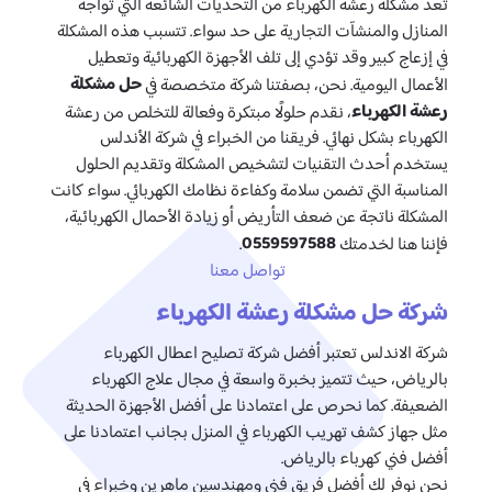
تعد مشكلة رعشة الكهرباء من التحديات الشائعة التي تواجه
المنازل والمنشآت التجارية على حد سواء. تتسبب هذه المشكلة
في إزعاج كبير وقد تؤدي إلى تلف الأجهزة الكهربائية وتعطيل
حل مشكلة
الأعمال اليومية. نحن، بصفتنا شركة متخصصة في
رعشة الكهرباء
، نقدم حلولًا مبتكرة وفعالة للتخلص من رعشة
الكهرباء بشكل نهائي. فريقنا من الخبراء في شركة الأندلس
يستخدم أحدث التقنيات لتشخيص المشكلة وتقديم الحلول
المناسبة التي تضمن سلامة وكفاءة نظامك الكهربائي. سواء كانت
المشكلة ناتجة عن ضعف التأريض أو زيادة الأحمال الكهربائية،
0559597588
فإننا هنا لخدمتك
.
تواصل معنا
شركة حل مشكلة رعشة الكهرباء
شركة الاندلس تعتبر أفضل شركة تصليح اعطال الكهرباء
بالرياض، حيث تتميز بخبرة واسعة في مجال علاج الكهرباء
الضعيفة. كما نحرص على اعتمادنا على أفضل الأجهزة الحديثة
مثل جهاز كشف تهريب الكهرباء في المنزل بجانب اعتمادنا على
أفضل فني كهرباء بالرياض.
نحن نوفر لك أفضل فريق فني ومهندسين ماهرين وخبراء في