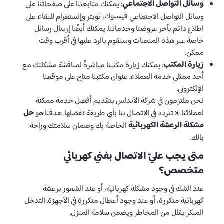
وسائل التواصل الاجتماعي
: يمكنك متابعتنا على صفحاتنا على
فيسبوك
وسائل التواصل الاجتماعي
، تويتر وإنستغرام للبقاء على
اطلاع دائم بآخر عروضنا وخدماتنا. يمكنك أيضًا إرسال رسائل
خاصة عبر هذه المنصات وسنقوم بالرد عليها في أقرب وقت
ممكن.
زيارة المكتب
: يمكنك زيارة مكتبنا مباشرةً لمناقشة مشكلتك مع
أحد ممثلي خدمة العملاء. عنوان مكتبنا متاح على موقعنا
الإلكتروني.
نحن ملتزمون في شركة الأندلس بتقديم أفضل خدمة ممكنة
حل
لعملائنا. لا تتردد في الاتصال بنا بأي طريقة تفضلها. هدفنا هو
مشكلة الرعشة الكهربائية
الخاصة بك وضمان سلامتك وراحة
بالك.
متى يجب عليّ الاتصال بفني كهربائي
متخصص؟
عند الشك في وجود مشكلة كهربائية، أو عند الشعور برعشة
كهربائية متكررة، أو عند وجود أعطال متكررة في الأجهزة. التدخل
المبكر يقلل من المخاطر ويضمن سلامة المنزل.