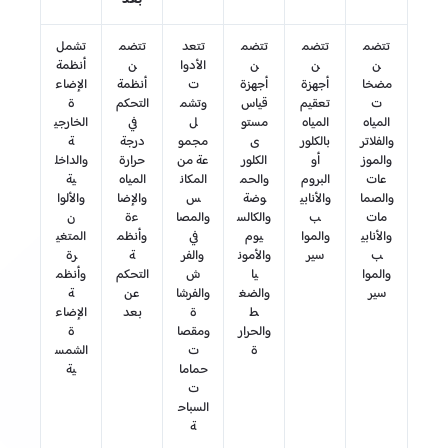
بعد
تتضم
تتضم
تتضم
تتعد
تتضم
تشمل
ن
ن
ن
الأدوا
ن
أنظمة
مضخا
أجهزة
أجهزة
ت
أنظمة
الإضاء
ت
تعقيم
قياس
وتشم
التحكم
ة
المياه
المياه
مستو
ل
في
الخارجي
والفلاتر
بالكلور
ى
مجمو
درجة
ة
والموز
أو
الكلور
عة من
حرارة
والداخل
عات
البروم
والحم
المكان
المياه
ية
والصما
والأنابي
وضة
س
والإضا
والألوا
مات
ب
والكالس
والمصا
ءة
ن
والأنابي
والموا
يوم
في
وأنظم
المتغي
ب
سير
والأمون
والفر
ة
رة
والموا
يا
ش
التحكم
وأنظم
سير
والضغ
والفرشا
عن
ة
ط
ة
بعد
الإضاء
والحرار
ومقصا
ة
ة
ت
الشمس
حماما
ية
ت
السباح
ة