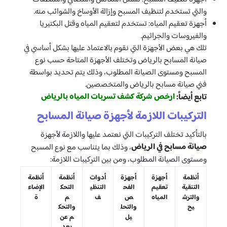
والتي تستخدم لتنظيف المسبح وإزالة الأوساخ والشوائب منه.
أجهزة تعقيم المياه: تستخدم لتعقيم المياه وقتل البكتيريا
والفيروسات والجراثيم.
تلك هي بعض الأجهزة التي نقوم بالاعتماد عليها بشكل أساسي في
صيانة المسابح بالرياض وتختلف الأجهزة المتاحة حسب نوع
المسبح ومستوى الصيانة المطلوب، وذلك يتم تحديد بواسطة
فني صيانة مسابح بالرياض والمتخصصين.
ارخص شركة كشف تسربات المياه بالرياض
تابع أيضاً:
التركيبات اللازمة لأجهزة صيانة المسابح
بالتأكيد تختلف التركيبات التي نعتمد عليها واللازمة لأجهزة
صيانة مسابح في الرياض
، وذلك بما يتناسب مع نوع المسبح
ومستوى الصيانة المطلوب، ومن بين التركيبات اللازمة:
أنظمة
أجهزة
أجهزة
أدوات
أنظمة
أنظمة
التنقية
تعقيم
الفح
التنظي
التحك
الإضاء
والترش
المياه
ص
ف
م
ة
يح
والتحل
والتحك
يل
م عن