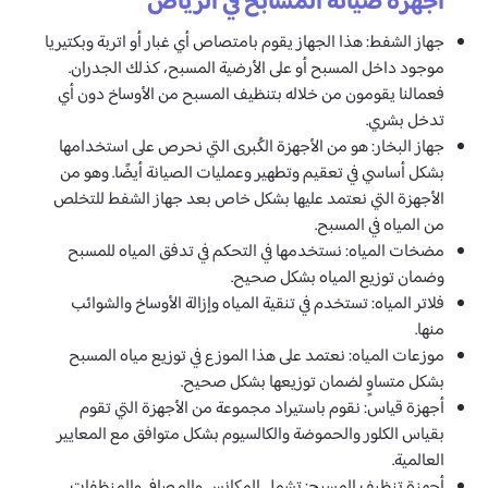
أجهزة صيانة المسابح في الرياض
جهاز الشفط: هذا الجهاز يقوم بامتصاص أي غبار أو اتربة وبكتيريا
موجود داخل المسبح أو على الأرضية المسبح، كذلك الجدران.
فعمالنا يقومون من خلاله بتنظيف المسبح من الأوساخ دون أي
تدخل بشري.
جهاز البخار: هو من الأجهزة الكُبرى التي نحرص على استخدامها
بشكل أساسي في تعقيم وتطهير وعمليات الصيانة أيضًا. وهو من
الأجهزة التي نعتمد عليها بشكل خاص بعد جهاز الشفط للتخلص
من المياه في المسبح.
مضخات المياه: نستخدمها في التحكم في تدفق المياه للمسبح
وضمان توزيع المياه بشكل صحيح.
فلاتر المياه: تستخدم في تنقية المياه وإزالة الأوساخ والشوائب
منها.
موزعات المياه: نعتمد على هذا الموزع في توزيع مياه المسبح
بشكل متساوٍ لضمان توزيعها بشكل صحيح.
أجهزة قياس: نقوم باستيراد مجموعة من الأجهزة التي تقوم
بقياس الكلور والحموضة والكالسيوم بشكل متوافق مع المعايير
العالمية.
أجهزة تنظيف المسبح: تشمل المكانس والمصافي والمنظفات