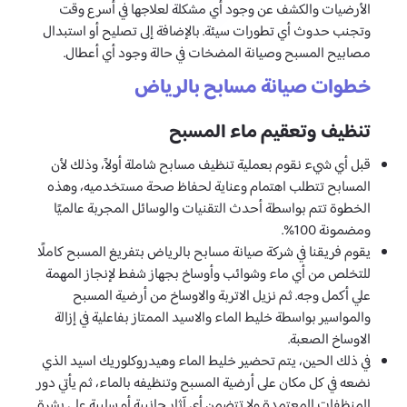
الأرضيات والكشف عن وجود أي مشكلة لعلاجها في أسرع وقت
وتجنب حدوث أي تطورات سيئة. بالإضافة إلى تصليح أو استبدال
مصابيح المسبح وصيانة المضخات في حالة وجود أي أعطال.
خطوات صيانة مسابح بالرياض
تنظيف وتعقيم ماء المسبح
قبل أي شيء نقوم بعملية تنظيف مسابح شاملة أولاً، وذلك لأن
المسابح تتطلب اهتمام وعناية لحفاظ صحة مستخدميه، وهذه
الخطوة تتم بواسطة أحدث التقنيات والوسائل المجربة عالميًا
ومضمونة 100%.
يقوم فريقنا في شركة صيانة مسابح بالرياض بتفريغ المسبح كاملًا
للتخلص من أي ماء وشوائب وأوساخ بجهاز شفط لإنجاز المهمة
علي أكمل وجه. ثم نزيل الاتربة والاوساخ من أرضية المسبح
والمواسير بواسطة خليط الماء والاسيد الممتاز بفاعلية في إزالة
الاوساخ الصعبة.
في ذلك الحين، يتم تحضير خليط الماء وهيدروكلوريك اسيد الذي
نضعه في كل مكان على أرضية المسبح وتنظيفه بالماء، ثم يأتي دور
المنظفات المعتمدة ولا تتضمن أي آثار جانبية أو سلبية على بشرة