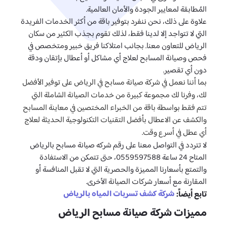
المُطابقة لمعايير الجودة والأمان العالمية.
علاوة على ذلك، نحن ننفرد بتوفير باقة من أكثر الخدمات الفريدة
التي لا تتواجد إلا لدينا فقط، لذلك تقوم بجذب الكثير من سكان
الرياض للتعاون معنا. بجانب امتلاكنا فريق خبير ومتخصص في
فحص وصيانة المسابح لعلاج أي مشاكل أو أعطال بإتقان ودقة
دون أي تقصير.
بما أننا نعمل في شركة صيانة مسابح في الرياض على توفير الأفضل
لك، وفرنا لك مجموعة كبيرة من خدمات الصيانة الشاملة التي
تتم فقط بواسطة باقة من الخبراء المختصين في معاينة المسابح
والكشف عن الاعطال بأفضل التقنيات التكنولوجية الحديثة لعلاج
أي عطل في أسرع وقت.
لا تتردد في التواصل معنا على رقم شركه صيانة مسابح بالرياض
المتاح 24 ساعة 0559597588، حتى تتمكن من الاستفادة
والتمتع بأسعارنا المميزة والحصرية التي لا تقبل المنافسة أو
المقارنة مع أسعار شركات الصيانة الأخرى.
شركة كشف تسربات المياه بالرياض
تابع أيضاً:
مميزات شركة صيانة مسابح الرياض