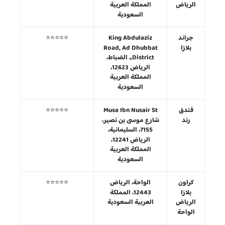
الرياض
المملكة العربية
السعودية
جراند
King Abdulaziz
⭐⭐⭐⭐⭐
بلازا
Road, Ad Dhubbat
District,، الضباط،
الرياض 12623،
المملكة العربية
السعودية
فندق
Musa Ibn Nusair St
⭐⭐⭐⭐⭐
رند
شارع موسى بن نصير،
7155، السليمانية،
الرياض 12241،
المملكة العربية
السعودية
كراون
الواحة، الرياض
⭐⭐⭐⭐⭐
بلازا
12443، المملكة
الرياض
العربية السعودية
الواحة