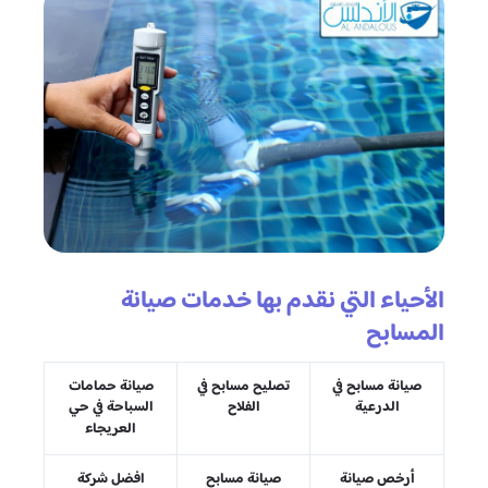
الأحياء التي نقدم بها خدمات صيانة
المسابح
صيانة مسابح في
تصليح مسابح في
صيانة حمامات
الدرعية
الفلاح
السباحة في حي
العريجاء
أرخص صيانة
صيانة مسابح
افضل شركة