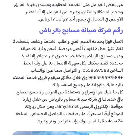
على بعض العوامل مثل الخدمة المطلوبة ومستوى خبرة الفريق
وحجم المشكلة والمكان، وغيرها من العوامل. إلا أننا نعتبر
الأرخص في المجال في جميع أحياء وأنحاء الرياض.
رقم شركة صيانة مسابح بالرياض
اتصل فورًا بخدمة الدعم الفني واطلب الخدمة وشاهد بنفسك، لا
تفكر كثيرًا حتى لا تفوت أفضل عروضنا، فنحن وفرنا لك صيانة
وعزل مسابح بالرياض بتخفيض حصري غير متوافر إلا لفترة
محددة فقط. يمكنك بكل سهولة الاتصال بنا على رقم الخط
الساخن 0559597588 او التواصل معنا عبر الواتساب
+966559597588 وفي خلال دقائق سيقوم فريق خدمة العملاء
بالرد عليك والإجابة على جميع استفساراتك.
كل ما عليك هو الإسراع والاستفادة من العرض ولا تنسى تصفح
باقي خدماتنا في شركة صيانة مسابح بالرياض من خلال زيارة
موقعنا الإلكتروني الرسمي almyah.net، ومن خلال زيارتك
للموقع أيضًا ستتعرف على صفحات التواصل الاجتماعي المتاحة
24 ساعة مثل الفيس بوك وإنستغرام وتويتر وغيرها.