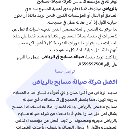
شركة صيانة مسابح
نوفر لك في مؤسسة الأندلس
بالرياض
موثوقة، لأننا نعلم مدى أهمية المسبح سواء في
الفنادق أو الفلل أو المؤسسات الكبري. فنحن نريد دائمًا أن نكون
خيارك الأول إذا كان هناك عطل في مسبحك.
لذا نوفر لك الفنيين والمتخصصين الذين لديهم خبرات لا تقل عن
5 سنوات في خدمة صيانة المسابح. ولكننا لا نعتمد فقط على هذه
الخبرات، بل نوفر لهم الدورات التدريبية كل 3 أشهر لكي نضمن
أنهم دائمًا على دراية تامة بكل ما هو جديد.
صيانة مسابح في الرياض
إذا كنت تريد خدمة
اتصل بنا اليوم
0559597588
على رقم
.
تواصل معنا
افضل شركة صيانة مسابح بالرياض
مدينة الرياض من أكبر المدن والتي تُعرف بانتشار أعداد المسابح
بدرجة كبيرة، مما يضطر الجميع إلى الاستعانة بـ فني صيانة
بالرياض
مسابح مختص
، وذلك لضمان إمكانية استخدام المسبح
بشكل آمن على مدار العام. فإذا تبحث عن شركة صيانة مسابح
بالرياض مجربة ومضمونة، لن تجد أفضل من مؤسسة الاندلس
المعتمدة والأولى في مجال الصيانة والتصليح بأحدث المُعدات